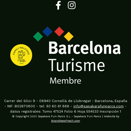
Carrer del Silici 9 - 08940 Cornellà de Llobregat - Barcelona, España
- NIF: B02670800 - tel: 93 60 61 888 -
info@sapakarafunparcs.com
-
datos registrales: Tomo 47524 Folio 6 Hoja 554533 Inscripción 1
© Copyright 2021 Sapakara Fun Parcs S.L - Sapakara Fun Parcs | Website by
BrandNewFresh.com