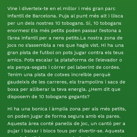
Vine i diverteix-te en el millor i més gran parc
infantil de Barcelona. Puja al punt més alt i llisca
per un dels nostres 10 tobogans. Sí, 10 tobogans
enormes! Els més petits poden passar l’estona a
l’àrea infantil per a nens petits.La nostra zona de
jocs no s’assembla a res que hagis vist. Hi ha una
gran pista de futbol on pots jugar contra els teus
amics. Pots escalar la plataforma de l’elevador o
els penya-segats i córrer pel laberint de cordes.
Tenim una pista de cotxes increïble perquè
gaudeixis de les carreres, els trampolins i sacs de
boxa per alliberar la teva energia. ¿Hem dit que
disposem de 10 tobogans gegants?
Hi ha una bonica i àmplia zona per als més petits,
on poden jugar de forma segura amb els pares.
Aquesta àrea conté panells de joc, un cantó per a
pujar i baixar i blocs tous per divertir-se. Aquesta