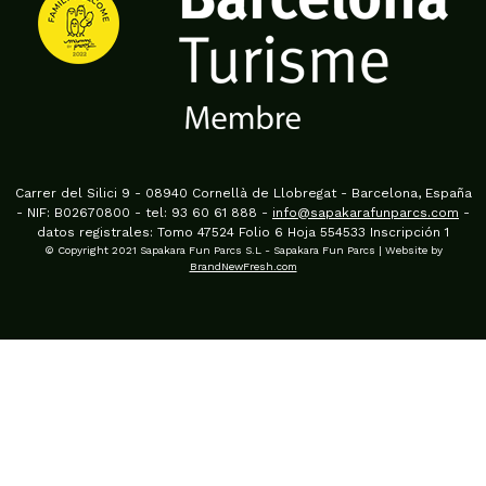
Carrer del Silici 9 - 08940 Cornellà de Llobregat - Barcelona, España
- NIF: B02670800 - tel: 93 60 61 888 -
info@sapakarafunparcs.com
-
datos registrales: Tomo 47524 Folio 6 Hoja 554533 Inscripción 1
© Copyright 2021 Sapakara Fun Parcs S.L - Sapakara Fun Parcs | Website by
BrandNewFresh.com