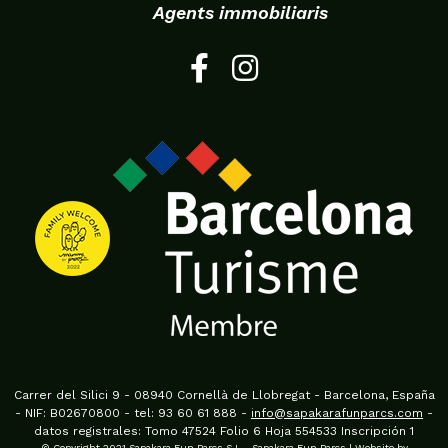
Agents immobiliaris
Carrer del Silici 9 - 08940 Cornellà de Llobregat - Barcelona, España
- NIF: B02670800 - tel: 93 60 61 888 -
info@sapakarafunparcs.com
-
datos registrales: Tomo 47524 Folio 6 Hoja 554533 Inscripción 1
© Copyright 2021 Sapakara Fun Parcs S.L - Sapakara Fun Parcs | Website by