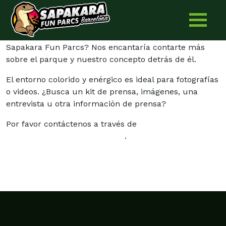
Prensa
Skip
to
content
¿Está interesado en escribir un artículo sobre
Sapakara Fun Parcs? Nos encantaría contarte más
sobre el parque y nuestro concepto detrás de él.
El entorno colorido y enérgico es ideal para fotografías
o videos. ¿Busca un kit de prensa, imágenes, una
entrevista u otra información de prensa?
Por favor contáctenos a través de
press@sapakarafunparcs.com
.