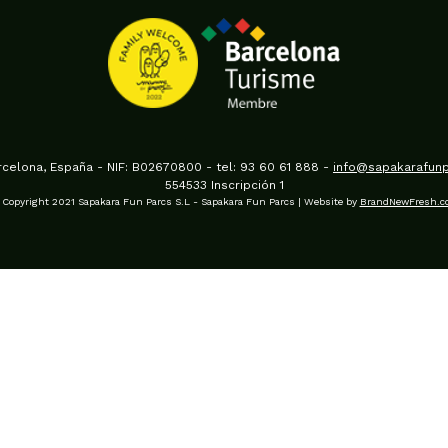
arcelona, España - NIF: B02670800 - tel: 93 60 61 888 -
info@sapakarafun
554533 Inscripción 1
Copyright 2021 Sapakara Fun Parcs S.L - Sapakara Fun Parcs | Website by
BrandNewFresh.c