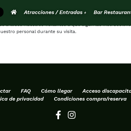
Atracciones / Entradas
Bar Restauran
+
s a todos nuestros visitantes a que sigan las instruccion
uestro personal durante su visita.
ctar
FAQ
Cómo llegar
Acceso discapacit
tica de privacidad
Condiciones compra/reserva